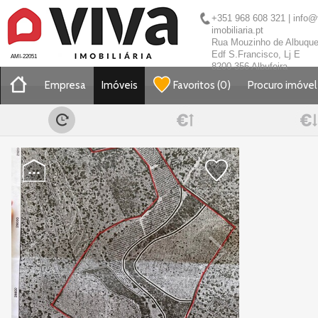
+351 968 608 321
|
info@
imobiliaria.pt
Rua Mouzinho de Albuque
Edf S.Francisco, Lj E
AMI-22051
8200-356 Albufeira
Empresa
Imóveis
Favoritos
(
0
)
Procuro imóvel