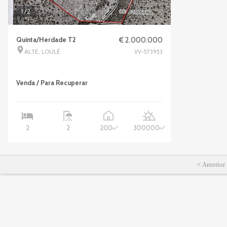
1
/2
Quinta/Herdade T2
€ 2.000.000
ALTE, LOULÉ
VV-573953
Venda / Para Recuperar
200
300000
2
2
2
2
m
m
< Anterior