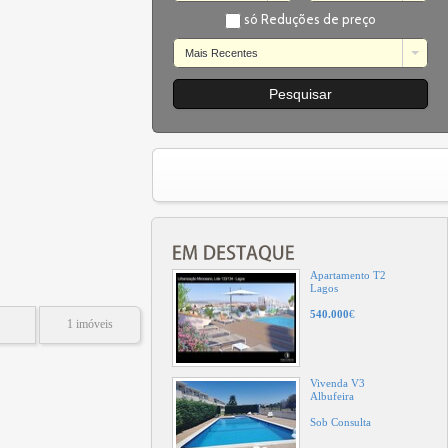
só Reduções de preço
Mais Recentes
Vivenda V4+1
Porto de Mós
Lagos
4.250.000
€
Vivenda V3
Lagos
1.350.000
€
Apartamento T2
Lagos
540.000
€
1 imóveis
Vivenda V3
Albufeira
Sob Consulta