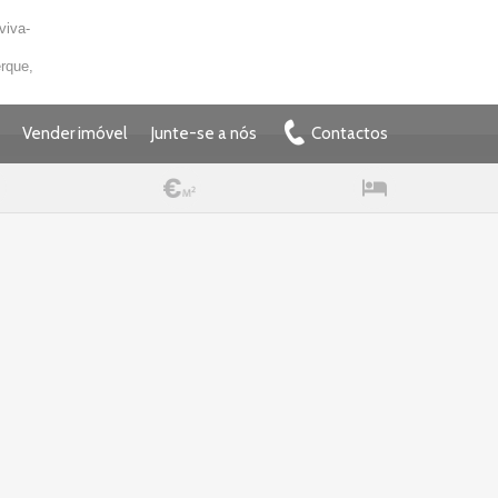
viva-
rque,
Vender imóvel
Junte-se a nós
Contactos