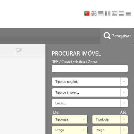
Pesquisar
REF / Característica / Zona
Tipo de negócio
Tipo de imóvel...
Local...
De
Até
Tipologia
Tipologia
Preço
Preço