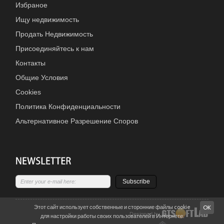
Избраное
Ищу недвижимость
Продать Недвижимость
Присоединяйтесь к нам
Контакты
Общие Условия
Cookies
Политика Конфиденциальности
Альтернативное Разрешение Споров
Subscribe
Этот сайт использует собственные и сторонние файлы cookie
OK
Designed by
для настройки работы своих пользователей в Интернете.