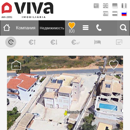
AMI-22051
Компания
Недвижимость
(
0
)