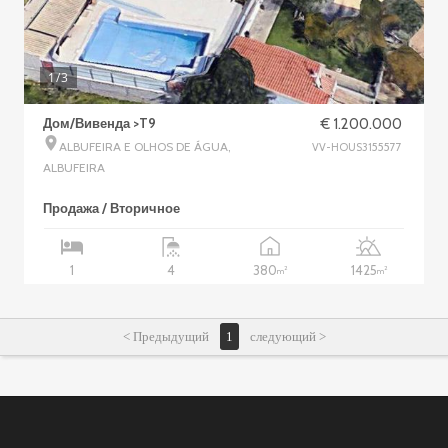
1
/3
Дом/Вивенда >T9
€ 1.200.000
ALBUFEIRA E OLHOS DE ÁGUA,
VV-HOUS3155577
ALBUFEIRA
Продажа / Вторичное
380
1425
1
4
2
2
m
m
< Предыдущий
1
следующий >