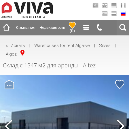
AMI-22051
Компания
Недвижимость
(
0
)
«
Искать
|
Warehouses for rent Algarve
|
Silves
|
Algoz
Склад с 1347 м2 для аренды - Altez