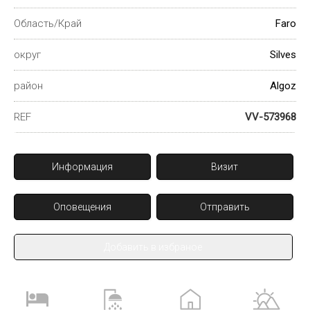
Область/Край
Faro
округ
Silves
район
Algoz
REF
VV-573968
Информация
Визит
Оповещения
Отправить
Добавить в избраное